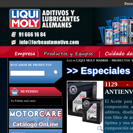
Está en
LIQUI MOLY MADRID
>
PRODUCTOS Y
BUSCADOR DE PRODUCTOS
>> Especiales
1129 -
ANTIEN
MI PEDIDO
El Aceite par
Su Pedido está vacío
composición a
aditivos, dise
con filtro de a
óptima y una e
composición se