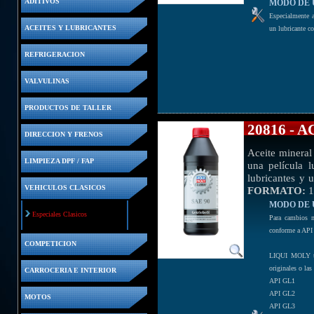
ADITIVOS
MODO DE 
Especialmente a
ACEITES Y LUBRICANTES
un lubricante c
REFRIGERACION
VALVULINAS
PRODUCTOS DE TALLER
20816 - 
DIRECCION Y FRENOS
Aceite mineral
LIMPIEZA DPF / FAP
una película 
lubricantes y 
VEHICULOS CLASICOS
FORMATO:
1
MODO DE 
Especiales Clasicos
Para cambios m
conforme a AP
COMPETICION
LIQUI MOLY tam
originales o las
CARROCERIA E INTERIOR
API GL1
API GL2
MOTOS
API GL3