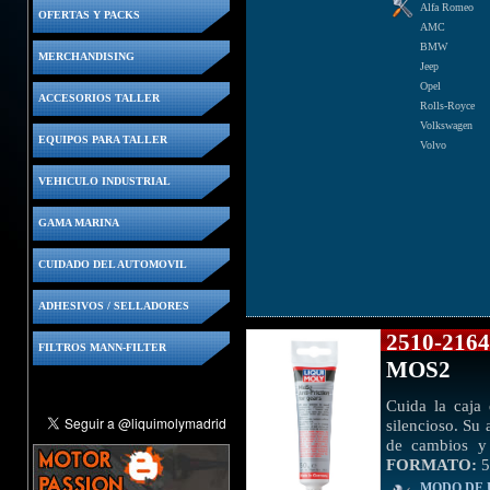
Alfa Romeo
OFERTAS Y PACKS
AMC
BMW
MERCHANDISING
Jeep
Opel
ACCESORIOS TALLER
Rolls-Royce
Volkswagen
EQUIPOS PARA TALLER
Volvo
VEHICULO INDUSTRIAL
GAMA MARINA
CUIDADO DEL AUTOMOVIL
ADHESIVOS / SELLADORES
2510-21
FILTROS MANN-FILTER
MOS2
Cuida la caja
silencioso. Su
de cambios y 
FORMATO:
5
MODO DE 