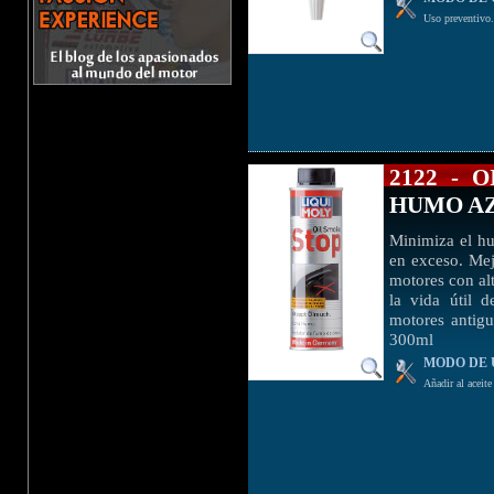
Uso preventivo. 
2122 - 
HUMO A
Minimiza el h
en exceso. Mej
motores con alt
la vida útil d
motores antig
300ml
MODO DE 
Añadir al aceite