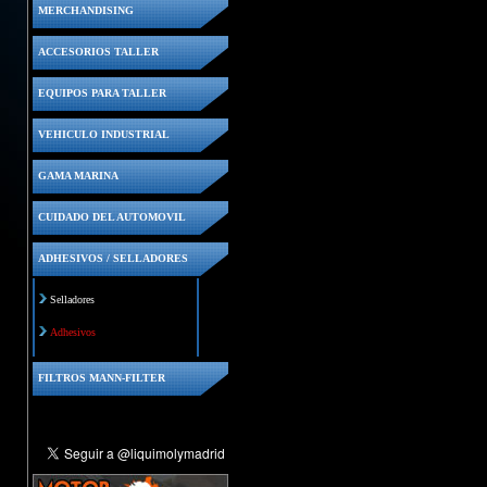
MERCHANDISING
ACCESORIOS TALLER
EQUIPOS PARA TALLER
VEHICULO INDUSTRIAL
GAMA MARINA
CUIDADO DEL AUTOMOVIL
ADHESIVOS / SELLADORES
Selladores
Adhesivos
FILTROS MANN-FILTER