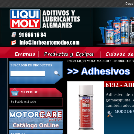
Está en
LIQUI MOLY MADRID
>
PRODUCTOS Y
BUSCADOR DE PRODUCTOS
>> Adhesivos
6192 - 
MI PEDIDO
Adhesivo de co
gomaespuma, cu
Su Pedido está vacío
También adecua
MODO DE 