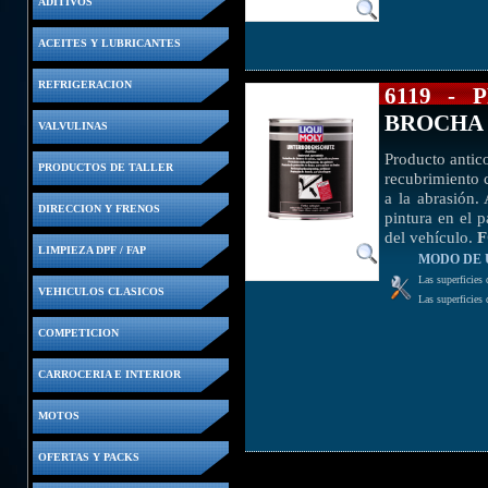
ADITIVOS
ACEITES Y LUBRICANTES
REFRIGERACION
6119 -
BROCHA
VALVULINAS
Producto antico
PRODUCTOS DE TALLER
recubrimiento 
a la abrasión. 
DIRECCION Y FRENOS
pintura en el p
del vehículo.
LIMPIEZA DPF / FAP
MODO DE 
Las superficies
VEHICULOS CLASICOS
Las superficies 
COMPETICION
CARROCERIA E INTERIOR
MOTOS
OFERTAS Y PACKS