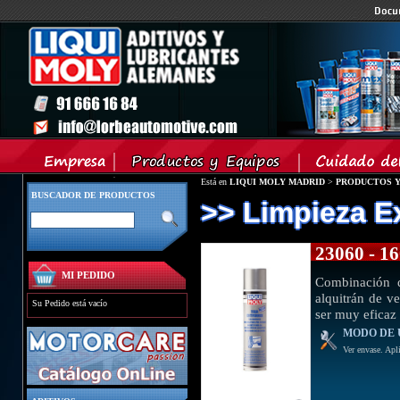
Está en
LIQUI MOLY MADRID
>
PRODUCTOS Y
BUSCADOR DE PRODUCTOS
>> Limpieza Ex
23060 - 
MI PEDIDO
Combinación d
alquitrán de ve
Su Pedido está vacío
ser muy eficaz 
MODO DE 
Ver envase. Apli