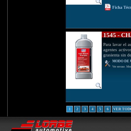
Ficha Téc
1545 - 
Para lavar el a
agentes activo
grasienta sin d
MODO DE 
Ver envase. Mezc
1
2
3
4
5
6
VER TOD