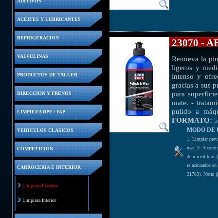
ADITIVOS
ACEITES Y LUBRICANTES
REFRIGERACION
23070 -
VALVULINAS
Renueva la pin
ligeros y medi
intenso y ofr
PRODUCTOS DE TALLER
gracias a sus p
para superfici
DIRECCION Y FRENOS
mate. - tratam
pulido a máqu
LIMPIEZA DPF / FAP
FORMATO:
5
MODO DE 
VEHICULOS CLASICOS
1. Limpiar prev
usar. 3. A cont
COMPETICION
de microfibras 
relacionados en 
CARROCERIA E INTERIOR
21783). Nota: ¡N
Limpieza Exterior
Limpieza Interior