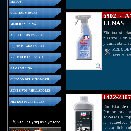
MOTOS
OFERTAS Y PACKS
6902 - 
LUNAS
MERCHANDISING
Elimina rápidam
ACCESORIOS TALLER
plástico. Con 
y aumenta la se
EQUIPOS PARA TALLER
MODO DE 
Rociar las lunas
VEHICULO INDUSTRIAL
GAMA MARINA
CUIDADO DEL AUTOMOVIL
ADHESIVOS / SELLADORES
1422-230
FILTROS MANN-FILTER
Emulsión de cu
Proporciona un
adversos e imp
la suciedad. 
reacondicionad