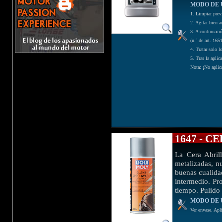
MODO DE 
1. Limpiar prev
2. Agitar bien a
3. A continuaci
(n.º de art. 165
4. Tratar solo 
5. Tras la aplic
Nota: ¡No aplica
1647 - 
La Cera Abril
metalizadas, n
buenas cualidad
intermedio. Pr
tiempo. Pulido 
MODO DE 
Ver envase. Apli