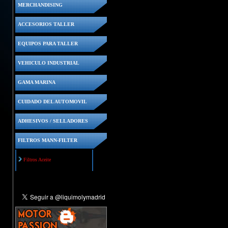
MERCHANDISING
ACCESORIOS TALLER
EQUIPOS PARA TALLER
VEHICULO INDUSTRIAL
GAMA MARINA
CUIDADO DEL AUTOMOVIL
ADHESIVOS / SELLADORES
FILTROS MANN-FILTER
Filtros Aceite