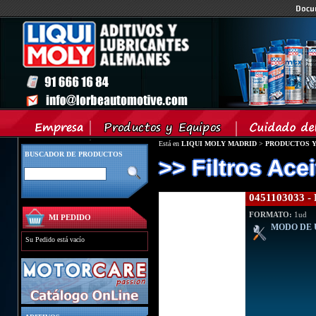
Está en
LIQUI MOLY MADRID
>
PRODUCTOS Y
BUSCADOR DE PRODUCTOS
>> Filtros Acei
0451103033 
FORMATO:
1ud
MI PEDIDO
MODO DE 
Su Pedido está vacío