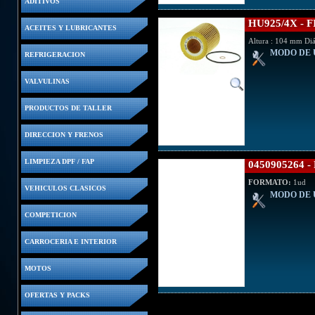
ADITIVOS
HU925/4X -
ACEITES Y LUBRICANTES
Altura : 104 mm Diá
MODO DE 
REFRIGERACION
VALVULINAS
PRODUCTOS DE TALLER
DIRECCION Y FRENOS
LIMPIEZA DPF / FAP
0450905264
FORMATO:
1ud
VEHICULOS CLASICOS
MODO DE 
COMPETICION
CARROCERIA E INTERIOR
MOTOS
OFERTAS Y PACKS