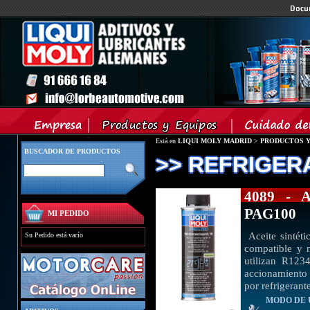
Está en
LIQUI MOLY MADRID
>
PRODUCTOS Y
BUSCADOR DE PRODUCTOS
>> REFRIGER
4089 -
PAG100
MI PEDIDO
Aceite sintéti
Su Pedido está vacío
compatible y 
utilizan R123
accionamiento 
por refrigeran
MODO DE 