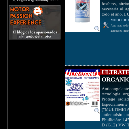
fosfatos, nitri
necesaria al a
todo el año.
F
MODO DE 
Apto para todo 
autobuses, maqu
ULTRATE
ORGANIC
Anticongelant
tecnología or
Protege radia
Especialment
("MULTIMETAL"
antiemulsionan
Ebullición: 1
D (G12) VW 