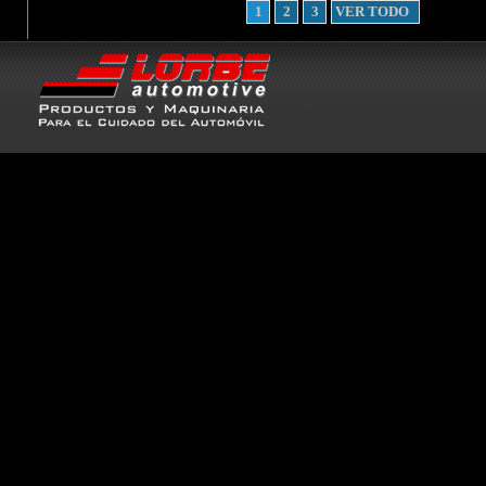
1
2
3
VER TODO