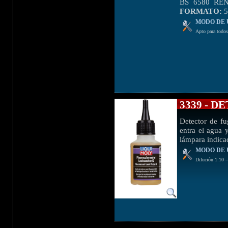
BS 6580 REN
FORMATO:
5
MODO DE 
Apto para todos
3339 - 
Detector de fu
entra el agua 
lámpara indica
MODO DE 
Dilución 1:10 