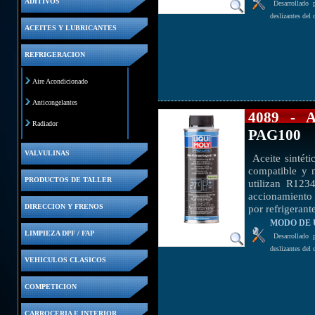
ADITIVOS
Desarrollado pa
deslizantes del 
ACEITES Y LUBRICANTES
REFRIGERACION
Aire Acondicionado
Anticongelantes
4089 -
Radiador
PAG100
VALVULINAS
Aceite sintéti
compatible y 
PRODUCTOS DE TALLER
utilizan R123
accionamiento 
por refrigeran
DIRECCION Y FRENOS
MODO DE 
LIMPIEZA DPF / FAP
Desarrollado pa
deslizantes del 
VEHICULOS CLASICOS
COMPETICION
CARROCERIA E INTERIOR