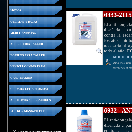
MOTOS
6933-211
OFERTAS Y PACKS
El anti-congel
diseñada a par
MERCHANDISING
contra la esca
fosfatos, nitri
ACCESORIOS TALLER
necesaria al a
todo el año.
F
EQUIPOS PARA TALLER
MODO DE 
Apto para todo 
VEHICULO INDUSTRIAL
autobuses, maqu
GAMA MARINA
CUIDADO DEL AUTOMOVIL
ADHESIVOS / SELLADORES
6932 - 
FILTROS MANN-FILTER
El anti-congel
diseñada a par
contra la esca