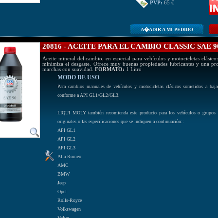
PVP:
65 €
A�ADIR A MI PEDIDO
20816 - ACEITE PARA EL CAMBIO CLASSIC SAE 9
Aceite mineral del cambio, en especial para vehículos y motocicletas clásicos
minimiza el desgaste. Ofrece muy buenas propiedades lubricantes y una pro
marchas con suavidad.
FORMATO:
1 Litro
MODO DE USO
Para cambios manuales de vehículos y motocicletas clásicos sometidos a baja
conforme a API GL1/GL2/GL3.
LIQUI MOLY también recomienda este producto para los vehículos o grupos q
originales o las especificaciones que se indiquen a continuación::
API GL1
API GL2
API GL3
Alfa Romeo
AMC
BMW
Jeep
Opel
Rolls-Royce
Volkswagen
Volvo