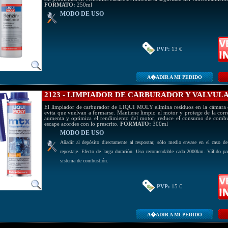
FORMATO:
250ml
MODO DE USO
PVP:
13 €
A�ADIR A MI PEDIDO
2123 - LIMPIADOR DE CARBURADOR Y VALVUL
El limpiador de carburador de LIQUI MOLY elimina residuos en la cámara d
evita que vuelvan a formarse. Mantiene limpio el motor y protege de la corr
aumenta y optimiza el rendimiento del motor, reduce el consumo de combus
escape acordes con lo prescrito.
FORMATO:
300ml
MODO DE USO
Añadir al depósito directamente al respostar, sólo medio envase en el caso de
repostaje. Efecto de larga duración. Uso recomendable cada 2000km. Válido pa
sistema de combustión.
PVP:
15 €
A�ADIR A MI PEDIDO