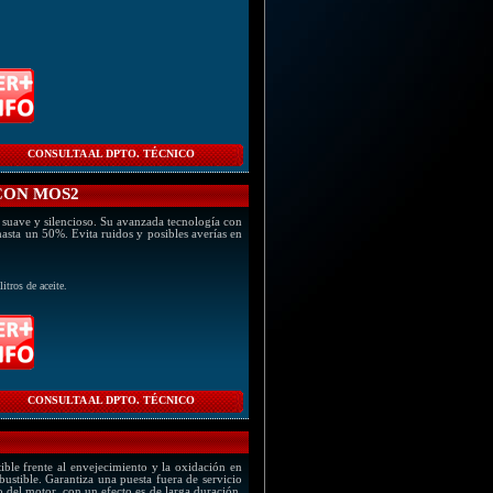
CONSULTA AL DPTO. TÉCNICO
 CON MOS2
 suave y silencioso. Su avanzada tecnología con
asta un 50%. Evita ruidos y posibles averías en
itros de aceite.
CONSULTA AL DPTO. TÉCNICO
ble frente al envejecimiento y la oxidación en
ustible. Garantiza una puesta fuera de servicio
 del motor, con un efecto es de larga duración.