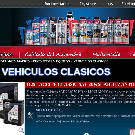
IQUI MOLY MADRID
>
PRODUCTOS Y EQUIPOS
>
VEHICULOS CLASICOS
 VEHICULOS CLASICOS
1129 - ACEITE CLASSIC SAE 20W50 ADITIV AN
El Aceite para Clásicos SAE 20W-50 HD de LIQUI MOLY es un aceite minera
de vehículos clásicos, con un bajo contenido de aditivos, diseñado especi
vehículos clásicos con filtro de aceite. Los aceites básicos y aditivos selec
excelente protección antidesgaste en todas las condiciones de servic
antienvejecimiento.
FORMATO:
5 Litros
MODO DE USO
Especialmente apropiado para vehículos clásicos con elementos de filtrado de ace
un lubricante con bajo contenido de aditivos.