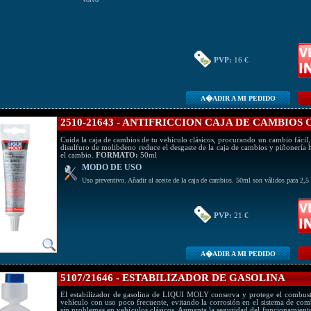
PVP:
16 €
A�ADIR A MI PEDIDO
2510-21643 - ANTIFRICCION CAJA DE CAMBIOS
Cuida la caja de cambios de tu vehículo clásicos, procurando un cambio fácil,
disulfuro de molibdeno reduce el desgaste de la caja de cambios y piñonería h
el cambio.
FORMATO:
50ml
MODO DE USO
Uso preventivo. Añadir al aceite de la caja de cambios. 50ml son válidos para 2,5 l
PVP:
21 €
A�ADIR A MI PEDIDO
5107/21646 - ESTABILIZADOR DE GASOLINA
El estabilizador de gasolina de LIQUI MOLY conserva y protege el combusti
vehículo con uso poco frecuente, evitando la corrosión en el sistema de comb
sin problemas en vehículos clásicos. Aumenta la seguridad del funcionamiento