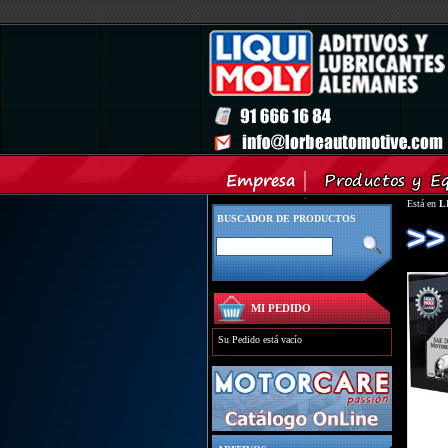
Está en
L
BUSCADOR DE PRODUCTOS
>>
MI PEDIDO
Su Pedido está vacío