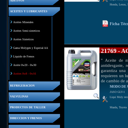
ADITIVOS
Honda, Lexus, 
ACEITES Y LUBRICANTES
Aceites Minerales
Ficha Téc
Aceites Semi-sinteticos
Aceites Sinteticos
Gama Molygen y Especial AA
21769 - 
Liquido de Frenos
" Aceite de m
antidesgaste, 
Aceite 0w20 - 0w30
garantiza una 
Aceites 0w8 - 0w16
requieren un lu
de cambio de ac
REFRIGERACION
MODO DE 
JASO GLV-1
VALVULINAS
Liqui Moly reco
PRODUCTOS DE TALLER
Mazda, Toyota
DIRECCION Y FRENOS