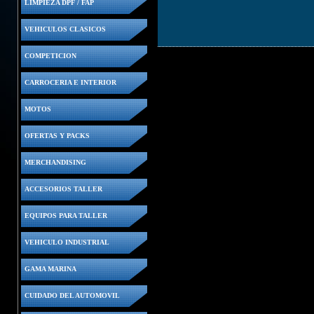
LIMPIEZA DPF / FAP
VEHICULOS CLASICOS
COMPETICION
CARROCERIA E INTERIOR
MOTOS
OFERTAS Y PACKS
MERCHANDISING
ACCESORIOS TALLER
EQUIPOS PARA TALLER
VEHICULO INDUSTRIAL
GAMA MARINA
CUIDADO DEL AUTOMOVIL