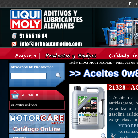
Está en
LIQUI MOLY MADRID
>
PRODUCTOS Y
BUSCADOR DE PRODUCTOS
>> Aceites 0w
21328 - 
MI PEDIDO
" Aceite de m
antidesgaste, 
Su Pedido está vacío
garantiza una
gasolina asiáti
exigencias al m
MODO DE 
" API SP, ILS
Liqui Moly reco