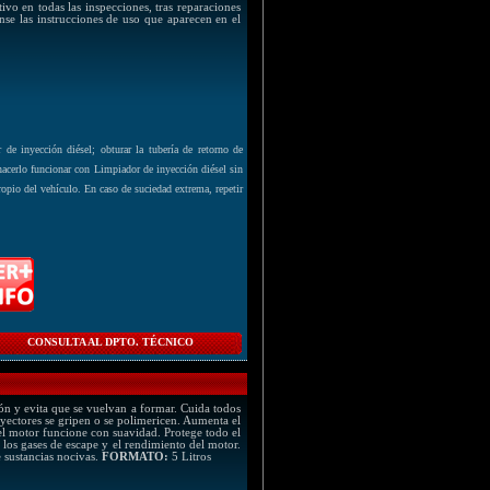
tivo en todas las inspecciones, tras reparaciones
se las instrucciones de uso que aparecen en el
 de inyección diésel; obturar la tubería de retorno de
hacerlo funcionar con Limpiador de inyección diésel sin
ropio del vehículo. En caso de suciedad extrema, repetir
CONSULTA AL DPTO. TÉCNICO
ón y evita que se vuelvan a formar. Cuida todos
nyectores se gripen o se polimericen. Aumenta el
el motor funcione con suavidad. Protege todo el
 los gases de escape y el rendimiento del motor.
 sustancias nocivas.
FORMATO:
5 Litros