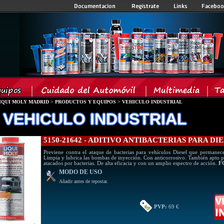
IQUI MOLY MADRID
>
PRODUCTOS Y EQUIPOS
>
VEHICULO INDUSTRIAL
 VEHICULO INDUSTRIAL
5150-21642 - ADITIVO ANTIBACTERIAS PARA DI
Previene contra el ataque de bacterias para vehículos Diesel que permanec
Limpia y lubrica las bombas de inyección. Con anticorrosivo. También apto 
atacados por bacterias. De alta eficacia y con un amplio espectro de acción.
F
MODO DE USO
Añadir antes de repostar.
PVP:
69 €