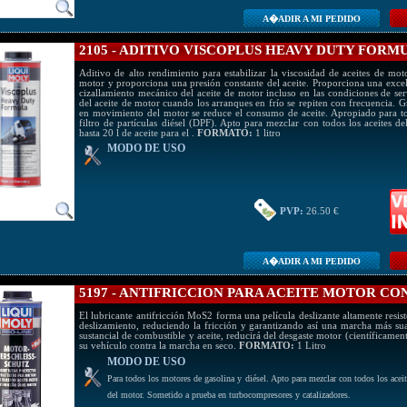
A�ADIR A MI PEDIDO
2105 - ADITIVO VISCOPLUS HEAVY DUTY FORM
Aditivo de alto rendimiento para estabilizar la viscosidad de aceites de moto
motor y proporciona una presión constante del aceite. Proporciona una excele
cizallamiento mecánico del aceite de motor incluso en las condiciones de ser
del aceite de motor cuando los arranques en frío se repiten con frecuencia. G
en movimiento del motor se reduce el consumo de aceite. Apropiado para to
filtro de partículas diésel (DPF). Apto para mezclar con todos los aceites de
hasta 20 l de aceite para el .
FORMATO:
1 litro
MODO DE USO
PVP:
26.50 €
A�ADIR A MI PEDIDO
5197 - ANTIFRICCION PARA ACEITE MOTOR CO
El lubricante antifricción MoS2 forma una película deslizante altamente resist
deslizamiento, reduciendo la fricción y garantizando así una marcha más s
sustancial de combustible y aceite, reducirá del desgaste motor (científicame
su vehículo contra la marcha en seco.
FORMATO:
1 Litro
MODO DE USO
Para todos los motores de gasolina y diésel. Apto para mezclar con todos los aceite
del motor. Sometido a prueba en turbocompresores y catalizadores.