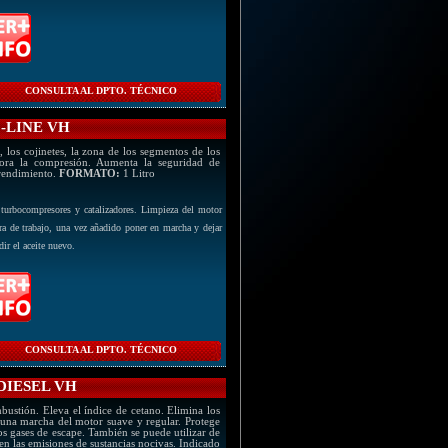
CONSULTA AL DPTO. TÉCNICO
O-LINE VH
 los cojinetes, la zona de los segmentos de los
jora la compresión. Aumenta la seguridad de
 rendimiento.
FORMATO:
1 Litro
turbocompresores y catalizadores. Limpieza del motor
ra de trabajo, una vez añadido poner en marcha y dejar
ir el aceite nuevo.
CONSULTA AL DPTO. TÉCNICO
DIESEL VH
bustión. Eleva el índice de cetano. Elimina los
 una marcha del motor suave y regular. Protege
los gases de escape. También se puede utilizar de
 las emisiones de sustancias nocivas. Indicado