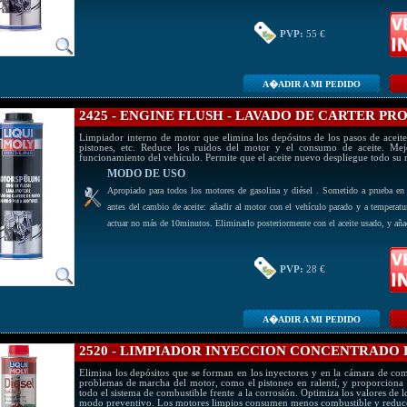
PVP:
55 €
A�ADIR A MI PEDIDO
2425 - ENGINE FLUSH - LAVADO DE CARTER PR
Limpiador interno de motor que elimina los depósitos de los pasos de aceite,
pistones, etc. Reduce los ruidos del motor y el consumo de aceite. Me
funcionamiento del vehículo. Permite que el aceite nuevo despliegue todo su
MODO DE USO
Apropiado para todos los motores de gasolina y diésel . Sometido a prueba en 
antes del cambio de aceite: añadir al motor con el vehículo parado y a temperatu
actuar no más de 10minutos. Eliminarlo posteriormente con el aceite usado, y añad
PVP:
28 €
A�ADIR A MI PEDIDO
2520 - LIMPIADOR INYECCION CONCENTRADO 
Elimina los depósitos que se forman en los inyectores y en la cámara de com
problemas de marcha del motor, como el pistoneo en ralentí, y proporciona
todo el sistema de combustible frente a la corrosión. Optimiza los valores de 
modo preventivo. Los motores limpios consumen menos combustible y reducen