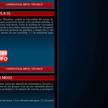
CONSULTA AL DPTO. TÉCNICO
ULA 1L
r. Mantiene estable la viscosidad del aceite de
nte protección frente a las pérdidas debidas al
vicio más duras. Evita la pérdida de viscosidad
racias a una mejor estanqueización de las partes
dos los motores de gasolina y diésel con y sin
l motor de uso corriente. 1 l es suficiente para
CONSULTA AL DPTO. TÉCNICO
N MOS2
ente sobre las superficies sometidas a fricción o
uave de los grupos. Con su uso obtendrá ahorro
nte probado) y el número de averías, y protegerá
s del motor. 1 l es suficiente para aprox. 25 l de aceite