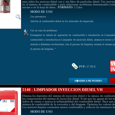
para todos los motores diésel con y sin filtro de partículas diésel. Uso preven
en el sistema de combustible o para solucionar problemas determinados (véan
envase o en la hoja de datos .
FORMATO:
1 Litro
MODO DE USO
Uso preventivo
Adición al combustible diésel en los intervalos de inspección
Uso en caso de problemas
Estrangular la tubería de aspiración de combustible e introducirla en Limpiador
combustible o introducirla en Limpiador de inyección diésel, arrancar el motor y 
mezclar a diferentes revoluciones; tras el proceso de limpieza, montar el sistema p
el proceso de limpieza. "
PVP:
27.00 €
A�ADIR A MI PEDIDO
5140 - LIMPIADOR INYECCION DIESEL VH
Elimina los depósitos del sistema de inyección diésel y la cámara de combusti
los componentes del sistema de inyección diésel. Evita que las agujas de los i
índice de cetano y mejora la inflamabilidad del combustible diésel. Hace que 
sistema de combustible de la corrosión y del desgaste. Optimiza los valores de
Los motores limpios consumen menos combustible y reducen las emisiones de
MODO DE USO