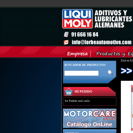
Está en
L
BUSCADOR DE PRODUCTOS
>>
MI PEDIDO
Su Pedido está vacío