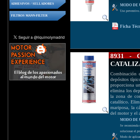
ADHESIVOS / SELLADORES
MODO DE 
Uso preventivo. 
FILTROS MANN-FILTER
Ficha Téc
8931 - 
CATALI
Combinación de
depósitos típi
proporciona un
elimina los de
la zona de co
catalítico. Eli
mariposa, la c
del motor y el
MODO DE 
Se recomienda u
solucionar el p
Modo de aplicac