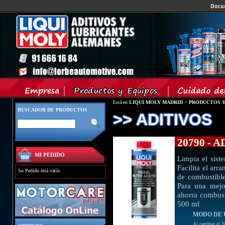
Está en
LIQUI MOLY MADRID
>
PRODUCTOS Y
BUSCADOR DE PRODUCTOS
>> ADITIVOS
20790 - 
MI PEDIDO
Limpia el sist
Facilita el ar
Su Pedido está vacío
de combustible
Para una mejor
ahorra combust
500 ml
MODO DE 
Al cambiar el fi