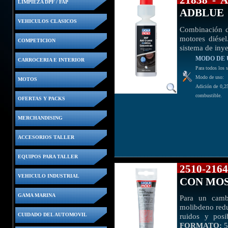
21838 -
LIMPIEZA DPF / FAP
ADBLUE
VEHICULOS CLASICOS
Combinación de
motores diése
COMPETICION
sistema de in
MODO DE 
CARROCERIA E INTERIOR
Para todos los
Modo de uso:
MOTOS
Adición de 0,25
combustible.
OFERTAS Y PACKS
MERCHANDISING
ACCESORIOS TALLER
EQUIPOS PARA TALLER
2510-21
VEHICULO INDUSTRIAL
CON MO
GAMA MARINA
Para un cambi
molibdeno redu
ruidos y posi
CUIDADO DEL AUTOMOVIL
FORMATO:
5