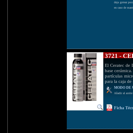
deja gotear poc
en caso de man
3721 - 
El Ceratec de 
base cerámica. 
partículas mic
para la caja d
MODO DE 
Añadir al aceit
Ficha Téc