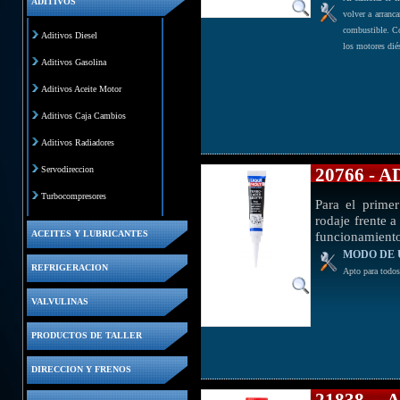
ADITIVOS
volver a arranca
combustible. Co
Aditivos Diesel
los motores diés
Aditivos Gasolina
Aditivos Aceite Motor
Aditivos Caja Cambios
Aditivos Radiadores
Servodireccion
20766 -
Turbocompresores
Para el prime
rodaje frente a
funcionamient
ACEITES Y LUBRICANTES
MODO DE 
REFRIGERACION
Apto para todos
VALVULINAS
PRODUCTOS DE TALLER
DIRECCION Y FRENOS