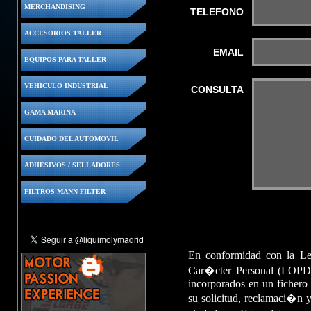
MERCHANDISING
TELEFONO
ACCESORIOS TALLER
EMAIL
EQUIPOS PARA TALLER
VEHICULO INDUSTRIAL
CONSULTA
GAMA MARINA
CUIDADO DEL AUTOMOVIL
ADHESIVOS / SELLADORES
FILTROS MANN-FILTER
En conformidad con la L
Car�cter Personal (LOPD)
incorporados en un fichero 
su solicitud, reclamaci�n y