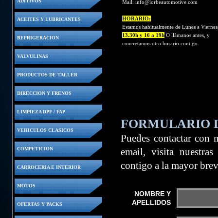
ADITIVOS
Mail:
info@lorbeautomotive.com
HORARIO:
ACEITES Y LUBRICANTES
Estamos habitualmente de Lunes a Vierne
13.30h y 16 a 19h
O llámanos antes, y
REFRIGERACION
concretamos otro horario contigo.
VALVULINAS
PRODUCTOS DE TALLER
DIRECCION Y FRENOS
LIMPIEZA DPF / FAP
FORMULARIO 
VEHICULOS CLASICOS
Puedes contactar con n
COMPETICION
email, visita nuestras
contigo a la mayor bre
CARROCERIA E INTERIOR
MOTOS
NOMBRE Y
APELLIDOS
OFERTAS Y PACKS