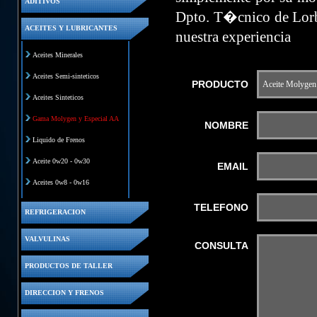
ADITIVOS
Dpto. T�cnico de Lorb
ACEITES Y LUBRICANTES
nuestra experiencia
Aceites Minerales
Aceites Semi-sinteticos
PRODUCTO
Aceites Sinteticos
Gama Molygen y Especial AA
NOMBRE
Liquido de Frenos
Aceite 0w20 - 0w30
EMAIL
Aceites 0w8 - 0w16
TELEFONO
REFRIGERACION
VALVULINAS
CONSULTA
PRODUCTOS DE TALLER
DIRECCION Y FRENOS