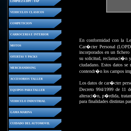
LIMPIEZA DPF / FAP
VEHICULOS CLASICOS
COMPETICION
CARROCERIA E INTERIOR
En conformidad con la L
MOTOS
Car�cter Personal (LOPD)
incorporados en un fichero 
OFERTAS Y PACKS
su solicitud, reclamaci�n y
ciudadano. Estos datos se 
MERCHANDISING
contendr�n los campos impre
ACCESORIOS TALLER
Los datos de car�cter pers
Decreto 994/1999 de 11 de
EQUIPOS PARA TALLER
alteraci�n, p�rdida, tratam
para finalidades distintas pa
VEHICULO INDUSTRIAL
GAMA MARINA
CUIDADO DEL AUTOMOVIL