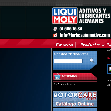
Est
BUSCADOR DE PRODUCTOS
14.
MI PEDIDO
vue
Su Pedido está vacío
Liq