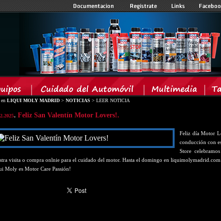
á en
LIQUI MOLY MADRID
>
NOTICIAS
> LEER NOTICIA
.
Feliz San Valentín Motor Lovers!.
02.2025
Feliz día Motor Lo
conducción con e
Store celebramo
stra visita o compra onlnie para el cuidado del motor. Hasta el domingo en liquimolymadrid.com
ui Moly es Motor Care Passión!