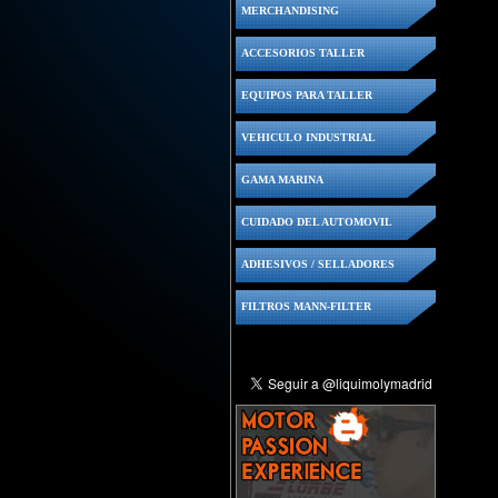
MERCHANDISING
ACCESORIOS TALLER
EQUIPOS PARA TALLER
VEHICULO INDUSTRIAL
GAMA MARINA
CUIDADO DEL AUTOMOVIL
ADHESIVOS / SELLADORES
FILTROS MANN-FILTER