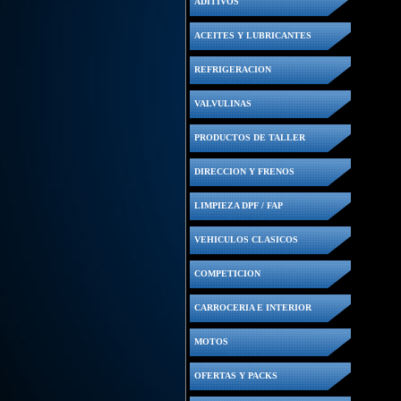
ADITIVOS
ACEITES Y LUBRICANTES
REFRIGERACION
VALVULINAS
PRODUCTOS DE TALLER
DIRECCION Y FRENOS
LIMPIEZA DPF / FAP
VEHICULOS CLASICOS
COMPETICION
CARROCERIA E INTERIOR
MOTOS
OFERTAS Y PACKS